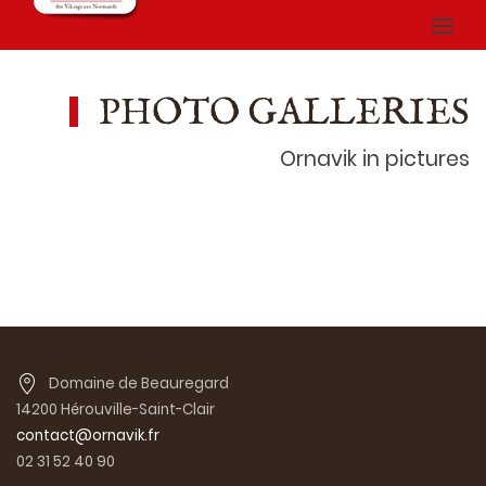
PHOTO GALLERIES
Ornavik in pictures
Domaine de Beauregard
14200 Hérouville-Saint-Clair
contact@ornavik.fr
02 31 52 40 90