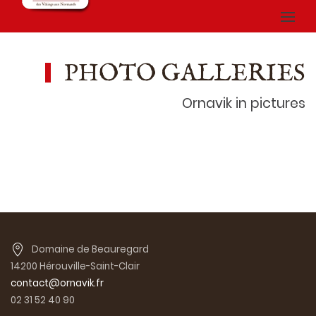
PHOTO GALLERIES
Ornavik in pictures
Domaine de Beauregard
14200 Hérouville-Saint-Clair
contact@ornavik.fr
02 31 52 40 90