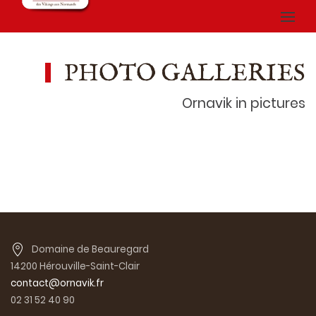
PHOTO GALLERIES
Ornavik in pictures
Domaine de Beauregard
14200 Hérouville-Saint-Clair
contact@ornavik.fr
02 31 52 40 90