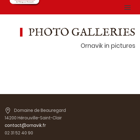
PHOTO GALLERIES
Ornavik in pictures
Domaine de Beauregard
14200 Hérouville-Saint-Clair
contact@ornavik.fr
02 31 52 40 90