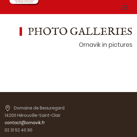
PHOTO GALLERIES
Ornavik in pictures
Domaine de Beauregard
14200 Hérouville-Saint-Clair
contact@ornavik.fr
02 31 52 40 90