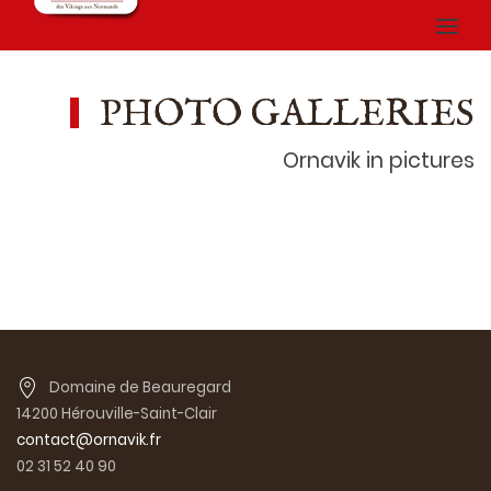
PHOTO GALLERIES
Ornavik in pictures
Domaine de Beauregard
14200 Hérouville-Saint-Clair
contact@ornavik.fr
02 31 52 40 90