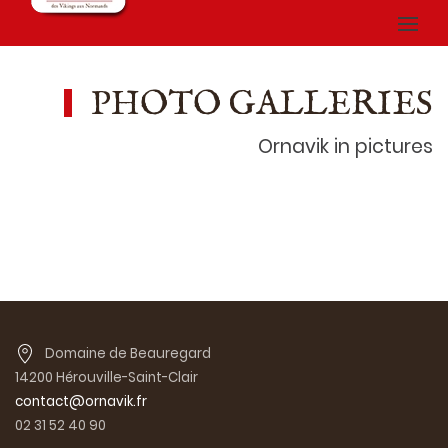
PHOTO GALLERIES
Ornavik in pictures
Domaine de Beauregard
14200 Hérouville-Saint-Clair
contact@ornavik.fr
02 31 52 40 90