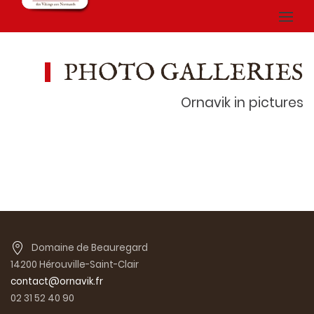
PHOTO GALLERIES
Ornavik in pictures
Domaine de Beauregard
14200 Hérouville-Saint-Clair
contact@ornavik.fr
02 31 52 40 90