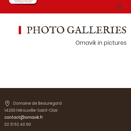
PHOTO GALLERIES
Ornavik in pictures
Domaine de Beauregard
14200 Hérouville-Saint-Clair
contact@ornavik.fr
02 31 52 40 90