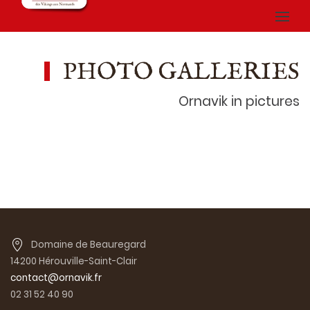
PHOTO GALLERIES
Ornavik in pictures
Domaine de Beauregard
14200 Hérouville-Saint-Clair
contact@ornavik.fr
02 31 52 40 90