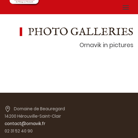
PHOTO GALLERIES
Ornavik in pictures
Domaine de Beauregard
14200 Hérouville-Saint-Clair
contact@ornavik.fr
02 31 52 40 90