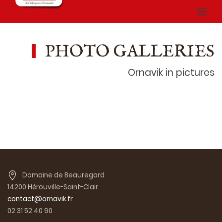
PHOTO GALLERIES
Ornavik in pictures
Domaine de Beauregard
14200 Hérouville-Saint-Clair
contact@ornavik.fr
02 31 52 40 90