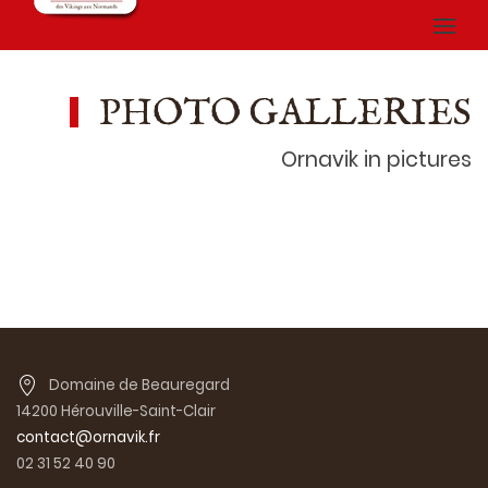
PHOTO GALLERIES
Ornavik in pictures
Domaine de Beauregard
14200 Hérouville-Saint-Clair
contact@ornavik.fr
02 31 52 40 90