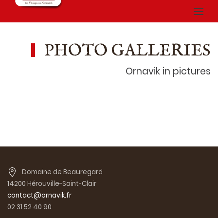
PHOTO GALLERIES
Ornavik in pictures
Domaine de Beauregard
14200 Hérouville-Saint-Clair
contact@ornavik.fr
02 31 52 40 90