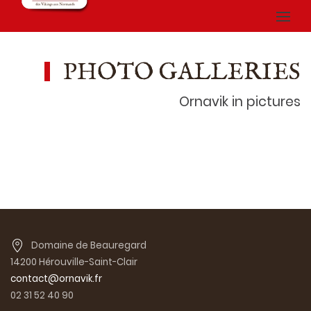
PHOTO GALLERIES
Ornavik in pictures
Domaine de Beauregard
14200 Hérouville-Saint-Clair
contact@ornavik.fr
02 31 52 40 90