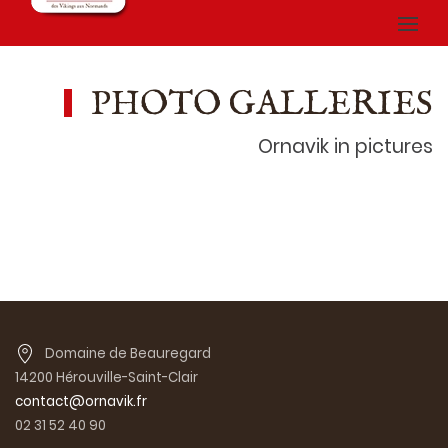
PHOTO GALLERIES
Ornavik in pictures
Domaine de Beauregard
14200 Hérouville-Saint-Clair
contact@ornavik.fr
02 31 52 40 90