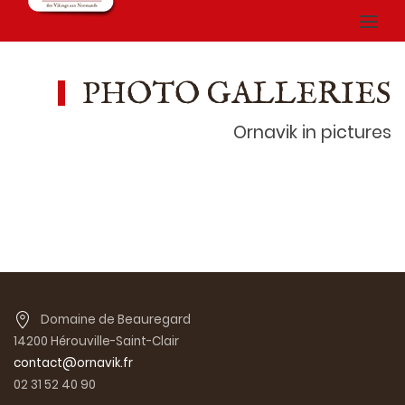
PHOTO GALLERIES
Ornavik in pictures
Domaine de Beauregard
14200 Hérouville-Saint-Clair
contact@ornavik.fr
02 31 52 40 90