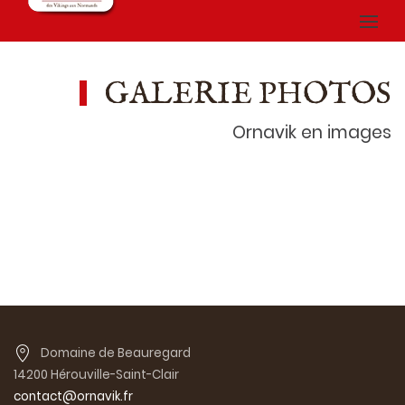
GALERIE PHOTOS
Ornavik en images
Domaine de Beauregard
14200 Hérouville-Saint-Clair
contact@ornavik.fr