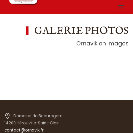
GALERIE PHOTOS
Ornavik en images
Domaine de Beauregard
14200 Hérouville-Saint-Clair
contact@ornavik.fr