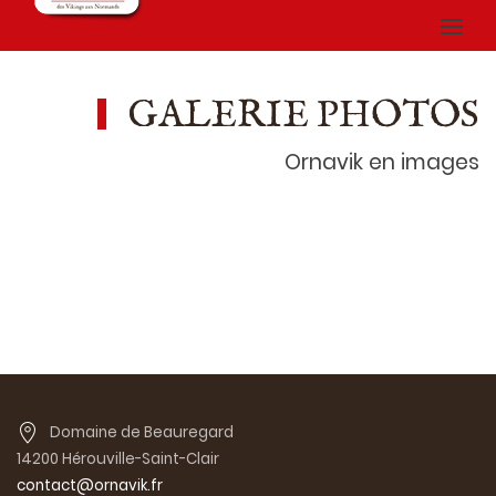
GALERIE PHOTOS
Ornavik en images
Domaine de Beauregard
14200 Hérouville-Saint-Clair
contact@ornavik.fr