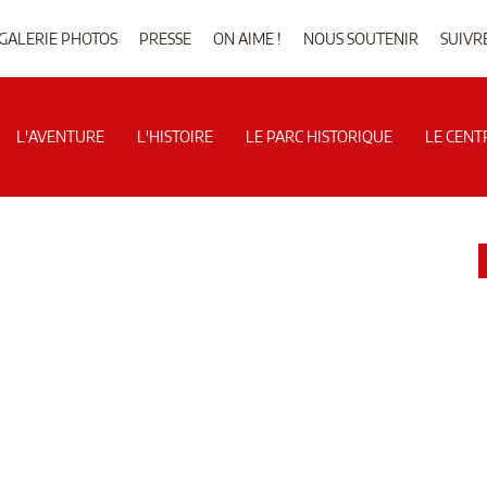
GALERIE PHOTOS
PRESSE
ON AIME !
NOUS SOUTENIR
SUIVR
L'AVENTURE
L'HISTOIRE
LE PARC HISTORIQUE
LE CENT