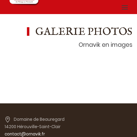
GALERIE PHOTOS
Ornavik en images
Domaine de Beauregard
14200 Hérouville-Saint-Clair
contact@ornavik.fr