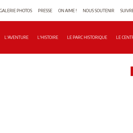
GALERIE PHOTOS
PRESSE
ON AIME !
NOUS SOUTENIR
SUIVR
L'AVENTURE
L'HISTOIRE
LE PARC HISTORIQUE
LE CENT