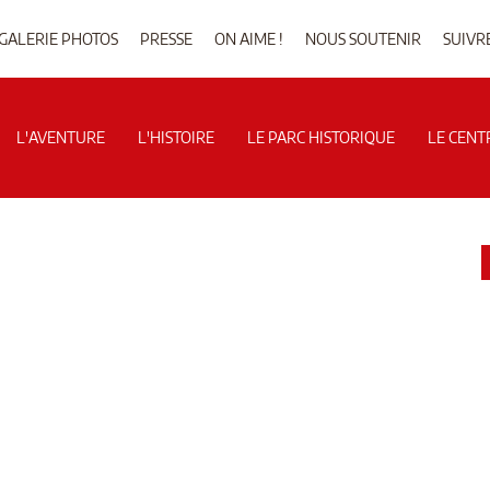
GALERIE PHOTOS
PRESSE
ON AIME !
NOUS SOUTENIR
SUIVR
L'AVENTURE
L'HISTOIRE
LE PARC HISTORIQUE
LE CENT