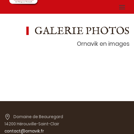
GALERIE PHOTOS
Ornavik en images
Domaine de Beauregard
14200 Hérouville-Saint-Clair
contact@ornavik.fr