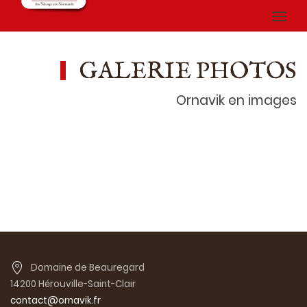
GALERIE PHOTOS
Ornavik en images
Domaine de Beauregard
14200 Hérouville-Saint-Clair
contact@ornavik.fr