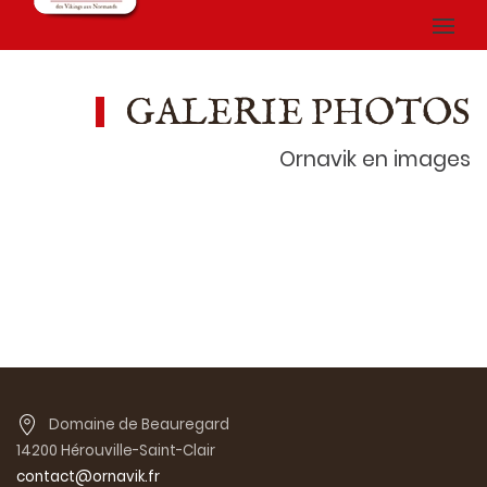
GALERIE PHOTOS
Ornavik en images
Domaine de Beauregard
14200 Hérouville-Saint-Clair
contact@ornavik.fr