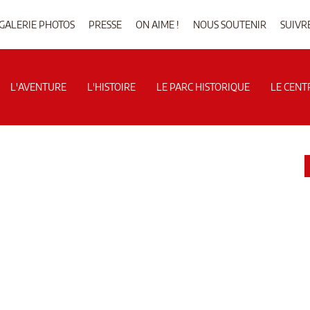
GALERIE PHOTOS
PRESSE
ON AIME !
NOUS SOUTENIR
SUIVR
L'AVENTURE
L'HISTOIRE
LE PARC HISTORIQUE
LE CENT