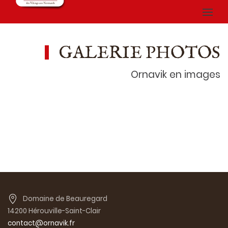
GALERIE PHOTOS
Ornavik en images
Domaine de Beauregard
14200 Hérouville-Saint-Clair
contact@ornavik.fr