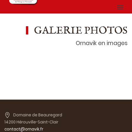
GALERIE PHOTOS
Ornavik en images
Domaine de Beauregard
14200 Hérouville-Saint-Clair
contact@ornavik.fr