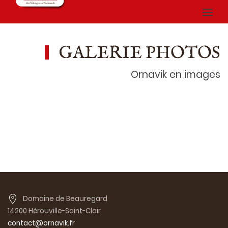
GALERIE PHOTOS
Ornavik en images
Domaine de Beauregard
14200 Hérouville-Saint-Clair
contact@ornavik.fr