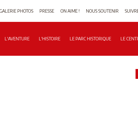
GALERIE PHOTOS
PRESSE
ON AIME !
NOUS SOUTENIR
SUIVR
L'AVENTURE
L'HISTOIRE
LE PARC HISTORIQUE
LE CENT