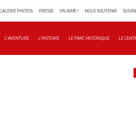
GALERIE PHOTOS
PRESSE
ON AIME !
NOUS SOUTENIR
SUIVR
L'AVENTURE
L'HISTOIRE
LE PARC HISTORIQUE
LE CENT