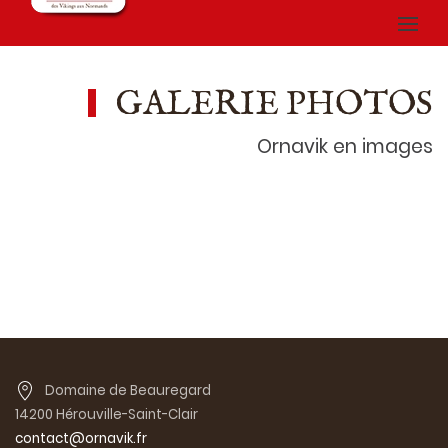
GALERIE PHOTOS
Ornavik en images
Domaine de Beauregard
14200 Hérouville-Saint-Clair
contact@ornavik.fr