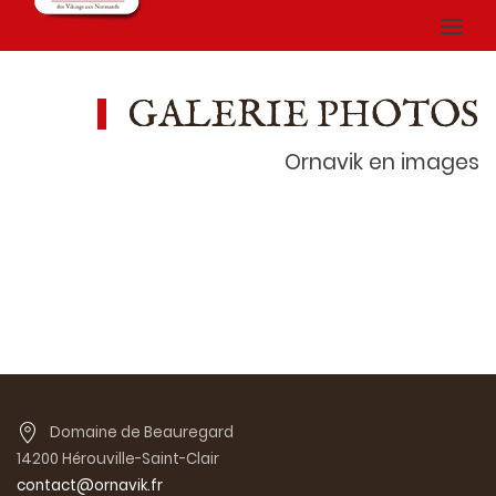
GALERIE PHOTOS
Ornavik en images
Domaine de Beauregard
14200 Hérouville-Saint-Clair
contact@ornavik.fr