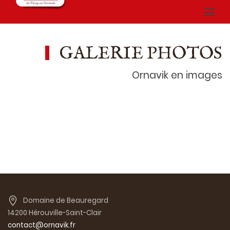
GALERIE PHOTOS
Ornavik en images
Domaine de Beauregard
14200 Hérouville-Saint-Clair
contact@ornavik.fr