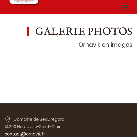
GALERIE PHOTOS
Ornavik en images
Domaine de Beauregard
14200 Hérouville-Saint-Clair
contact@ornavik.fr