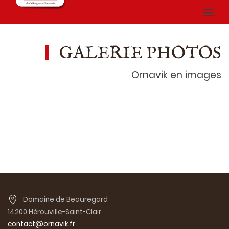
GALERIE PHOTOS
Ornavik en images
Domaine de Beauregard
14200 Hérouville-Saint-Clair
contact@ornavik.fr