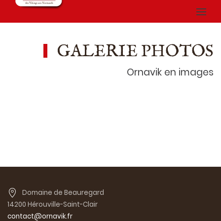
GALERIE PHOTOS
Ornavik en images
Domaine de Beauregard
14200 Hérouville-Saint-Clair
contact@ornavik.fr