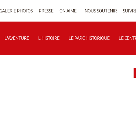
GALERIE PHOTOS
PRESSE
ON AIME !
NOUS SOUTENIR
SUIVR
L'AVENTURE
L'HISTOIRE
LE PARC HISTORIQUE
LE CENT