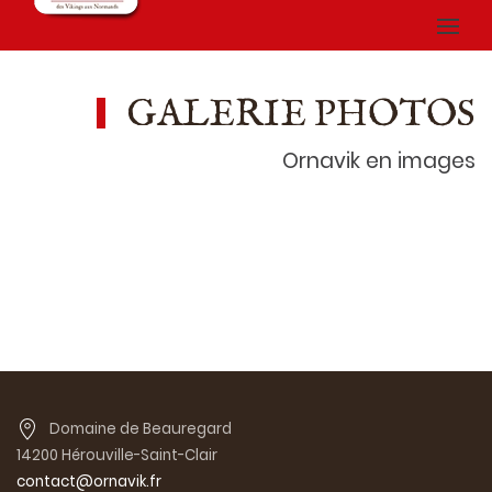
GALERIE PHOTOS
Ornavik en images
Domaine de Beauregard
14200 Hérouville-Saint-Clair
contact@ornavik.fr