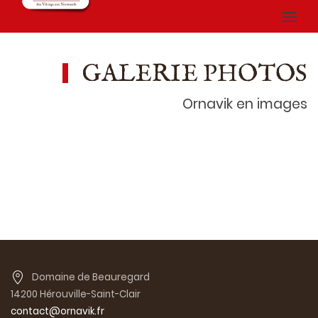
GALERIE PHOTOS
Ornavik en images
Domaine de Beauregard
14200 Hérouville-Saint-Clair
contact@ornavik.fr