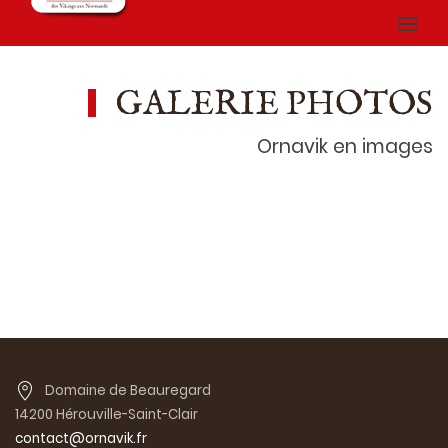
GALERIE PHOTOS
Ornavik en images
Domaine de Beauregard
14200 Hérouville-Saint-Clair
contact@ornavik.fr