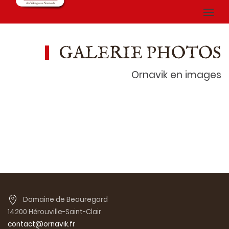
GALERIE PHOTOS
Ornavik en images
Domaine de Beauregard
14200 Hérouville-Saint-Clair
contact@ornavik.fr