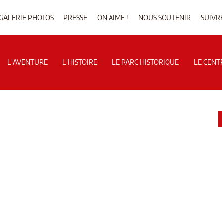
GALERIE PHOTOS
PRESSE
ON AIME !
NOUS SOUTENIR
SUIVR
L'AVENTURE
L'HISTOIRE
LE PARC HISTORIQUE
LE CENT