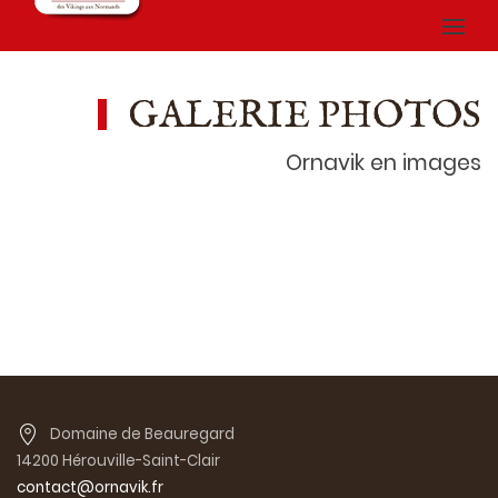
GALERIE PHOTOS
Ornavik en images
Domaine de Beauregard
14200 Hérouville-Saint-Clair
contact@ornavik.fr