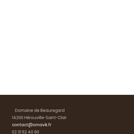
Domaine de Beauregard
14200 Hérouville-Saint-Clair
contact@ornavik.fr
02 31 52 40 90