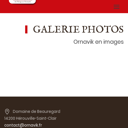
GALERIE PHOTOS
Ornavik en images
Domaine de Beauregard
14200 Hérouville-Saint-Clair
contact@ornavik.fr