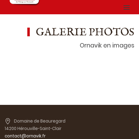
GALERIE PHOTOS
Ornavik en images
Domaine de Beauregard
14200 Hérouville-Saint-Clair
contact@ornavik.fr