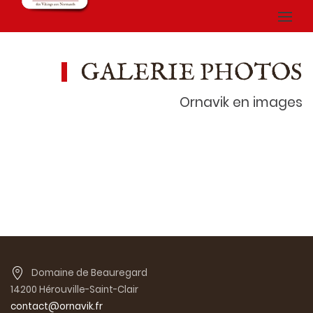
GALERIE PHOTOS
Ornavik en images
Domaine de Beauregard
14200 Hérouville-Saint-Clair
contact@ornavik.fr